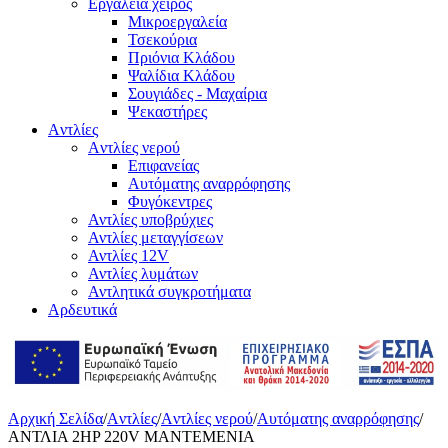
Εργαλεία χειρός
Μικροεργαλεία
Τσεκούρια
Πριόνια Κλάδου
Ψαλίδια Κλάδου
Σουγιάδες - Μαχαίρια
Ψεκαστήρες
Aντλίες
Aντλίες νερού
Επιφανείας
Αυτόματης αναρρόφησης
Φυγόκεντρες
Αντλίες υποβρύχιες
Αντλίες μεταγγίσεων
Αντλίες 12V
Αντλίες λυμάτων
Αντλητικά συγκροτήματα
Αρδευτικά
Αρχική Σελίδα
/
Aντλίες
/
Aντλίες νερού
/
Αυτόματης αναρρόφησης
/
ΑΝΤΛΙΑ 2HP 220V ΜΑΝΤΕΜΕΝΙΑ