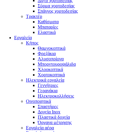
Δίχτυ χορτοδεσίας
Σύρμα χορτοδεσίας
Σπάγγος χορτοδεσίας
Τρακτέρ
Καθίσματα
Μπαταρίες
Ελαστικά
Εργαλεία
Κήπος
Θαμνοκοπτικά
Φρεζάκια
Aλυσοπρίονα
Μπορντουροψάλιδα
Χλοοκοπτικά
Χορτοκοπτικά
Ηλεκτρικά εργαλεία
Γεννήτριες
Γερανάκια
Ηλεκτροκολλήσεις
Οινοποιητικά
Σπαστήρες
Δοχεία Inox
Πλαστικά δοχεία
Όργανα μέτρησης
Εργαλεία αέρα