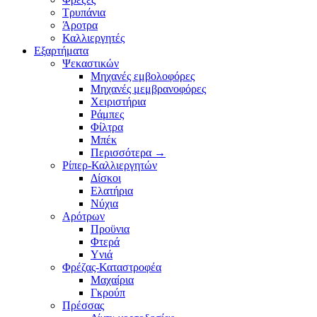
Τρυπάνια
Άροτρα
Καλλιεργητές
Εξαρτήματα
Ψεκαστικών
Μηχανές εμβολοφόρες
Μηχανές μεμβρανοφόρες
Χειριστήρια
Ράμπες
Φίλτρα
Μπέκ
Περισσότερα
→
Ρίπερ-Καλλιεργητών
Δίσκοι
Ελατήρια
Νύχια
Αρότρων
Προϋνια
Φτερά
Υνιά
Φρέζας-Καταστροφέα
Mαχαίρια
Γκρούπ
Πρέσσας