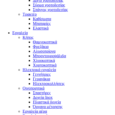
Δίχτυ χορτοδεσίας
Σύρμα χορτοδεσίας
Σπάγγος χορτοδεσίας
Τρακτέρ
Καθίσματα
Μπαταρίες
Ελαστικά
Εργαλεία
Κήπος
Θαμνοκοπτικά
Φρεζάκια
Aλυσοπρίονα
Μπορντουροψάλιδα
Χλοοκοπτικά
Χορτοκοπτικά
Ηλεκτρικά εργαλεία
Γεννήτριες
Γερανάκια
Ηλεκτροκολλήσεις
Οινοποιητικά
Σπαστήρες
Δοχεία Inox
Πλαστικά δοχεία
Όργανα μέτρησης
Εργαλεία αέρα