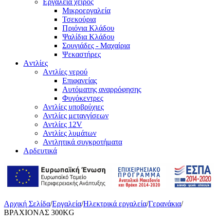
Εργαλεία χειρός
Μικροεργαλεία
Τσεκούρια
Πριόνια Κλάδου
Ψαλίδια Κλάδου
Σουγιάδες - Μαχαίρια
Ψεκαστήρες
Aντλίες
Aντλίες νερού
Επιφανείας
Αυτόματης αναρρόφησης
Φυγόκεντρες
Αντλίες υποβρύχιες
Αντλίες μεταγγίσεων
Αντλίες 12V
Αντλίες λυμάτων
Αντλητικά συγκροτήματα
Αρδευτικά
Αρχική Σελίδα
/
Εργαλεία
/
Ηλεκτρικά εργαλεία
/
Γερανάκια
/
ΒΡΑΧΙΟΝΑΣ 300KG