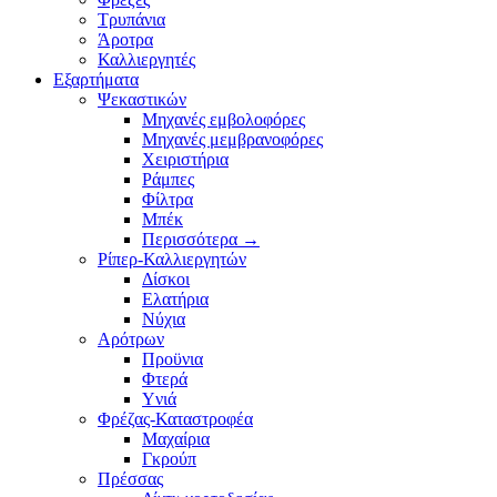
Τρυπάνια
Άροτρα
Καλλιεργητές
Εξαρτήματα
Ψεκαστικών
Μηχανές εμβολοφόρες
Μηχανές μεμβρανοφόρες
Χειριστήρια
Ράμπες
Φίλτρα
Μπέκ
Περισσότερα
→
Ρίπερ-Καλλιεργητών
Δίσκοι
Ελατήρια
Νύχια
Αρότρων
Προϋνια
Φτερά
Υνιά
Φρέζας-Καταστροφέα
Mαχαίρια
Γκρούπ
Πρέσσας