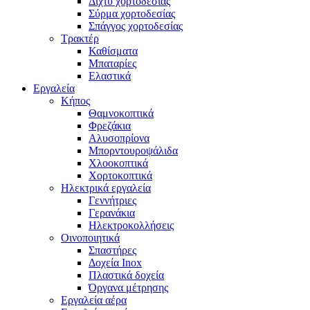
Δίχτυ χορτοδεσίας
Σύρμα χορτοδεσίας
Σπάγγος χορτοδεσίας
Τρακτέρ
Καθίσματα
Μπαταρίες
Ελαστικά
Εργαλεία
Κήπος
Θαμνοκοπτικά
Φρεζάκια
Aλυσοπρίονα
Μπορντουροψάλιδα
Χλοοκοπτικά
Χορτοκοπτικά
Ηλεκτρικά εργαλεία
Γεννήτριες
Γερανάκια
Ηλεκτροκολλήσεις
Οινοποιητικά
Σπαστήρες
Δοχεία Inox
Πλαστικά δοχεία
Όργανα μέτρησης
Εργαλεία αέρα