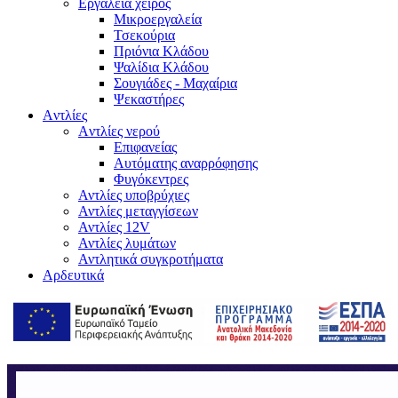
Εργαλεία χειρός
Μικροεργαλεία
Τσεκούρια
Πριόνια Κλάδου
Ψαλίδια Κλάδου
Σουγιάδες - Μαχαίρια
Ψεκαστήρες
Aντλίες
Aντλίες νερού
Επιφανείας
Αυτόματης αναρρόφησης
Φυγόκεντρες
Αντλίες υποβρύχιες
Αντλίες μεταγγίσεων
Αντλίες 12V
Αντλίες λυμάτων
Αντλητικά συγκροτήματα
Αρδευτικά