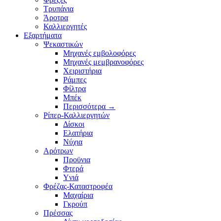
Τρυπάνια
Άροτρα
Καλλιεργητές
Εξαρτήματα
Ψεκαστικών
Μηχανές εμβολοφόρες
Μηχανές μεμβρανοφόρες
Χειριστήρια
Ράμπες
Φίλτρα
Μπέκ
Περισσότερα
→
Ρίπερ-Καλλιεργητών
Δίσκοι
Ελατήρια
Νύχια
Αρότρων
Προϋνια
Φτερά
Υνιά
Φρέζας-Καταστροφέα
Mαχαίρια
Γκρούπ
Πρέσσας