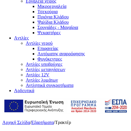
Εργαλεία χειρός
Μικροεργαλεία
Τσεκούρια
Πριόνια Κλάδου
Ψαλίδια Κλάδου
Σουγιάδες - Μαχαίρια
Ψεκαστήρες
Aντλίες
Aντλίες νερού
Επιφανείας
Αυτόματης αναρρόφησης
Φυγόκεντρες
Αντλίες υποβρύχιες
Αντλίες μεταγγίσεων
Αντλίες 12V
Αντλίες λυμάτων
Αντλητικά συγκροτήματα
Αρδευτικά
Αρχική Σελίδα
/
Εξαρτήματα
/
Τρακτέρ