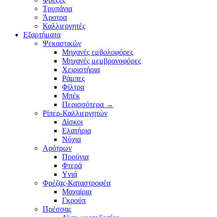
Τρυπάνια
Άροτρα
Καλλιεργητές
Εξαρτήματα
Ψεκαστικών
Μηχανές εμβολοφόρες
Μηχανές μεμβρανοφόρες
Χειριστήρια
Ράμπες
Φίλτρα
Μπέκ
Περισσότερα
→
Ρίπερ-Καλλιεργητών
Δίσκοι
Ελατήρια
Νύχια
Αρότρων
Προϋνια
Φτερά
Υνιά
Φρέζας-Καταστροφέα
Mαχαίρια
Γκρούπ
Πρέσσας