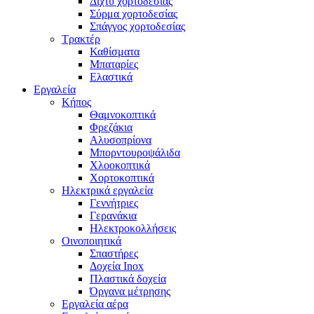
Δίχτυ χορτοδεσίας
Σύρμα χορτοδεσίας
Σπάγγος χορτοδεσίας
Τρακτέρ
Καθίσματα
Μπαταρίες
Ελαστικά
Εργαλεία
Κήπος
Θαμνοκοπτικά
Φρεζάκια
Aλυσοπρίονα
Μπορντουροψάλιδα
Χλοοκοπτικά
Χορτοκοπτικά
Ηλεκτρικά εργαλεία
Γεννήτριες
Γερανάκια
Ηλεκτροκολλήσεις
Οινοποιητικά
Σπαστήρες
Δοχεία Inox
Πλαστικά δοχεία
Όργανα μέτρησης
Εργαλεία αέρα