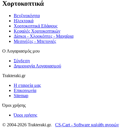
Χορτοκοπτικά
Βενζινοκίνητα
Ηλεκτρικά
Χορτοκοπτικά Εδάφους
Κεφαλές Χορτοκοπτικών
Δίσκοι - Χλοοκόπτες - Μαχαίρια
Μεσινέζες - Μπετονιές
Ο Λογαριασμός μου
Σύνδεση
Δημιουργία Λογαριασμού
Trakteraki.gr
Η εταιρεία μας
Επικοινωνία
Sitemap
Όροι χρήσης
Όροι χρήσης
© 2004-2026 Trakteraki.gr.
CS-Cart - Software καλάθι αγορών