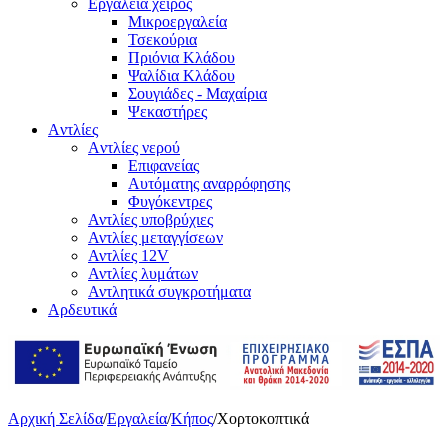
Εργαλεία χειρός
Μικροεργαλεία
Τσεκούρια
Πριόνια Κλάδου
Ψαλίδια Κλάδου
Σουγιάδες - Μαχαίρια
Ψεκαστήρες
Aντλίες
Aντλίες νερού
Επιφανείας
Αυτόματης αναρρόφησης
Φυγόκεντρες
Αντλίες υποβρύχιες
Αντλίες μεταγγίσεων
Αντλίες 12V
Αντλίες λυμάτων
Αντλητικά συγκροτήματα
Αρδευτικά
Αρχική Σελίδα
/
Εργαλεία
/
Κήπος
/
Χορτοκοπτικά