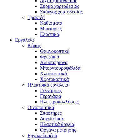
Δίχτυ χορτοδεσίας
Σύρμα χορτοδεσίας
Σπάγγος χορτοδεσίας
Τρακτέρ
Καθίσματα
Μπαταρίες
Ελαστικά
Εργαλεία
Κήπος
Θαμνοκοπτικά
Φρεζάκια
Aλυσοπρίονα
Μπορντουροψάλιδα
Χλοοκοπτικά
Χορτοκοπτικά
Ηλεκτρικά εργαλεία
Γεννήτριες
Γερανάκια
Ηλεκτροκολλήσεις
Οινοποιητικά
Σπαστήρες
Δοχεία Inox
Πλαστικά δοχεία
Όργανα μέτρησης
Εργαλεία αέρα