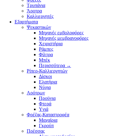
Τρυπάνια
Άροτρα
Καλλιεργητές
Εξαρτήματα
Ψεκαστικών
Μηχανές εμβολοφόρες
Μηχανές μεμβρανοφόρες
Χειριστήρια
Ράμπες
Φίλτρα
Μπέκ
Περισσότερα
→
Ρίπερ-Καλλιεργητών
Δίσκοι
Ελατήρια
Νύχια
Αρότρων
Προϋνια
Φτερά
Υνιά
Φρέζας-Καταστροφέα
Mαχαίρια
Γκρούπ
Πρέσσας