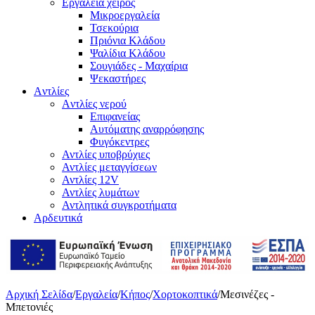
Εργαλεία χειρός
Μικροεργαλεία
Τσεκούρια
Πριόνια Κλάδου
Ψαλίδια Κλάδου
Σουγιάδες - Μαχαίρια
Ψεκαστήρες
Aντλίες
Aντλίες νερού
Επιφανείας
Αυτόματης αναρρόφησης
Φυγόκεντρες
Αντλίες υποβρύχιες
Αντλίες μεταγγίσεων
Αντλίες 12V
Αντλίες λυμάτων
Αντλητικά συγκροτήματα
Αρδευτικά
Αρχική Σελίδα
/
Εργαλεία
/
Κήπος
/
Χορτοκοπτικά
/
Μεσινέζες -
Μπετονιές