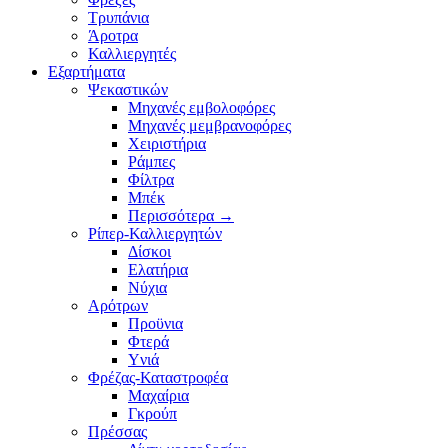
Τρυπάνια
Άροτρα
Καλλιεργητές
Εξαρτήματα
Ψεκαστικών
Μηχανές εμβολοφόρες
Μηχανές μεμβρανοφόρες
Χειριστήρια
Ράμπες
Φίλτρα
Μπέκ
Περισσότερα
→
Ρίπερ-Καλλιεργητών
Δίσκοι
Ελατήρια
Νύχια
Αρότρων
Προϋνια
Φτερά
Υνιά
Φρέζας-Καταστροφέα
Mαχαίρια
Γκρούπ
Πρέσσας