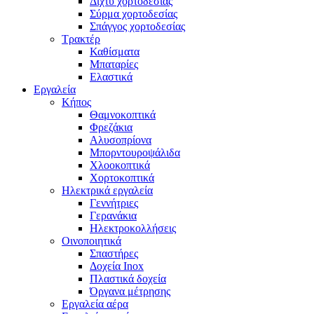
Δίχτυ χορτοδεσίας
Σύρμα χορτοδεσίας
Σπάγγος χορτοδεσίας
Τρακτέρ
Καθίσματα
Μπαταρίες
Ελαστικά
Εργαλεία
Κήπος
Θαμνοκοπτικά
Φρεζάκια
Aλυσοπρίονα
Μπορντουροψάλιδα
Χλοοκοπτικά
Χορτοκοπτικά
Ηλεκτρικά εργαλεία
Γεννήτριες
Γερανάκια
Ηλεκτροκολλήσεις
Οινοποιητικά
Σπαστήρες
Δοχεία Inox
Πλαστικά δοχεία
Όργανα μέτρησης
Εργαλεία αέρα