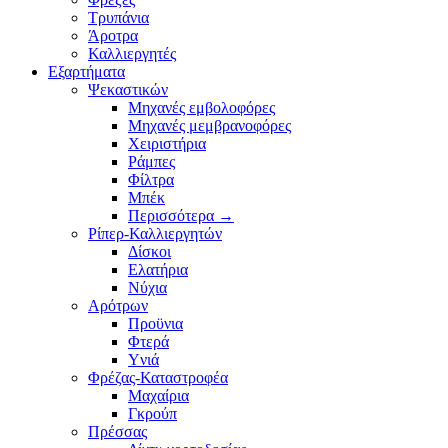
Τρυπάνια
Άροτρα
Καλλιεργητές
Εξαρτήματα
Ψεκαστικών
Μηχανές εμβολοφόρες
Μηχανές μεμβρανοφόρες
Χειριστήρια
Ράμπες
Φίλτρα
Μπέκ
Περισσότερα
→
Ρίπερ-Καλλιεργητών
Δίσκοι
Ελατήρια
Νύχια
Αρότρων
Προϋνια
Φτερά
Υνιά
Φρέζας-Καταστροφέα
Mαχαίρια
Γκρούπ
Πρέσσας