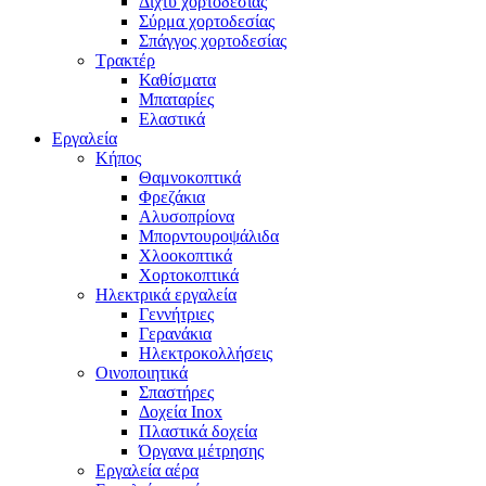
Δίχτυ χορτοδεσίας
Σύρμα χορτοδεσίας
Σπάγγος χορτοδεσίας
Τρακτέρ
Καθίσματα
Μπαταρίες
Ελαστικά
Εργαλεία
Κήπος
Θαμνοκοπτικά
Φρεζάκια
Aλυσοπρίονα
Μπορντουροψάλιδα
Χλοοκοπτικά
Χορτοκοπτικά
Ηλεκτρικά εργαλεία
Γεννήτριες
Γερανάκια
Ηλεκτροκολλήσεις
Οινοποιητικά
Σπαστήρες
Δοχεία Inox
Πλαστικά δοχεία
Όργανα μέτρησης
Εργαλεία αέρα