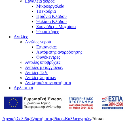
Εργαλεία χειρός
Μικροεργαλεία
Τσεκούρια
Πριόνια Κλάδου
Ψαλίδια Κλάδου
Σουγιάδες - Μαχαίρια
Ψεκαστήρες
Aντλίες
Aντλίες νερού
Επιφανείας
Αυτόματης αναρρόφησης
Φυγόκεντρες
Αντλίες υποβρύχιες
Αντλίες μεταγγίσεων
Αντλίες 12V
Αντλίες λυμάτων
Αντλητικά συγκροτήματα
Αρδευτικά
Αρχική Σελίδα
/
Εξαρτήματα
/
Ρίπερ-Καλλιεργητών
/
Δίσκοι