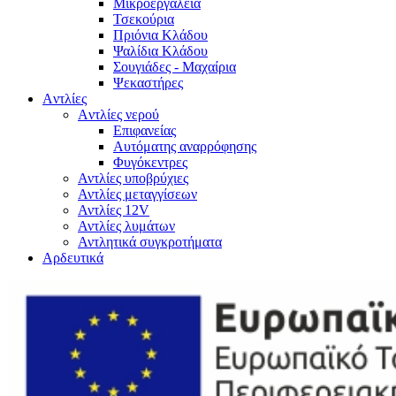
Μικροεργαλεία
Τσεκούρια
Πριόνια Κλάδου
Ψαλίδια Κλάδου
Σουγιάδες - Μαχαίρια
Ψεκαστήρες
Aντλίες
Aντλίες νερού
Επιφανείας
Αυτόματης αναρρόφησης
Φυγόκεντρες
Αντλίες υποβρύχιες
Αντλίες μεταγγίσεων
Αντλίες 12V
Αντλίες λυμάτων
Αντλητικά συγκροτήματα
Αρδευτικά