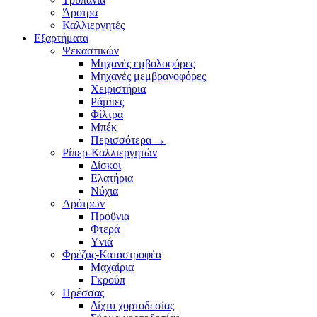
Άροτρα
Καλλιεργητές
Εξαρτήματα
Ψεκαστικών
Μηχανές εμβολοφόρες
Μηχανές μεμβρανοφόρες
Χειριστήρια
Ράμπες
Φίλτρα
Μπέκ
Περισσότερα
→
Ρίπερ-Καλλιεργητών
Δίσκοι
Ελατήρια
Νύχια
Αρότρων
Προϋνια
Φτερά
Υνιά
Φρέζας-Καταστροφέα
Mαχαίρια
Γκρούπ
Πρέσσας
Δίχτυ χορτοδεσίας