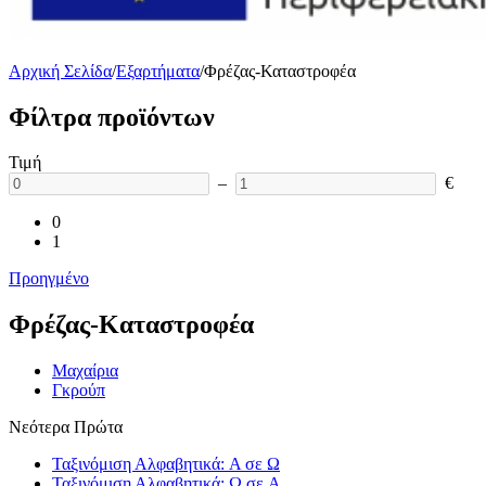
Αρχική Σελίδα
/
Εξαρτήματα
/
Φρέζας-Καταστροφέα
Φίλτρα προϊόντων
Τιμή
–
€
0
1
Προηγμένο
Φρέζας-Καταστροφέα
Mαχαίρια
Γκρούπ
Νεότερα Πρώτα
Ταξινόμιση Αλφαβητικά: A σε Ω
Ταξινόμιση Αλφαβητικά: Ω σε A